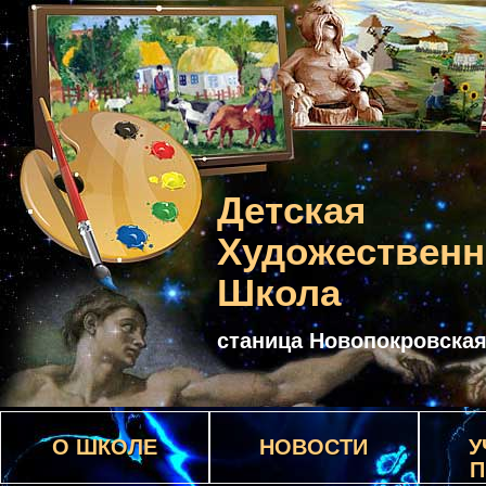
Детская
Художественн
Школа
станица Новопокровска
О ШКОЛЕ
НОВОСТИ
У
П