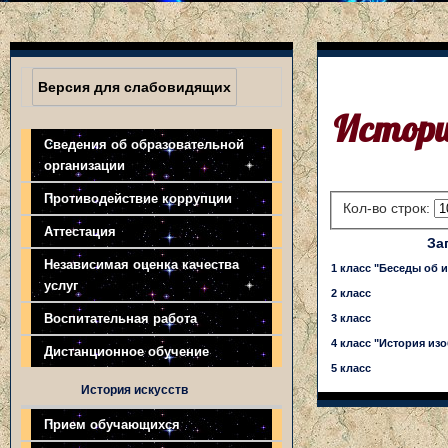
Версия для слабовидящих
Истори
Сведения об образовательной
организации
Противодействие коррупции
Кол-во строк:
Аттестация
За
Независимая оценка качества
1 класс "Беседы об 
услуг
2 класс
Воспитательная работа
3 класс
4 класс "История из
Дистанционное обучение
5 класс
История искусств
Прием обучающихся