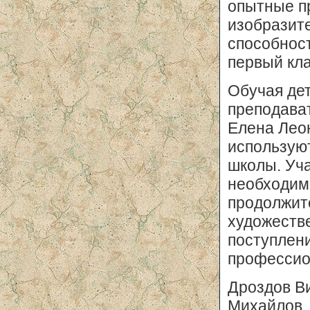
опытные п
изобразит
способност
первый кл
Обучая де
преподава
Елена Лео
использую
школы. Уч
необходим
продолжит
художеств
поступлен
профессио
Дроздов В
Михайлов,