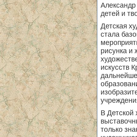
Александр
детей и тв
Детская х
стала базо
мероприяти
рисунка и 
художеств
искусств К
дальнейше
образован
изобразит
учреждения
В Детской
выставочны
только зн