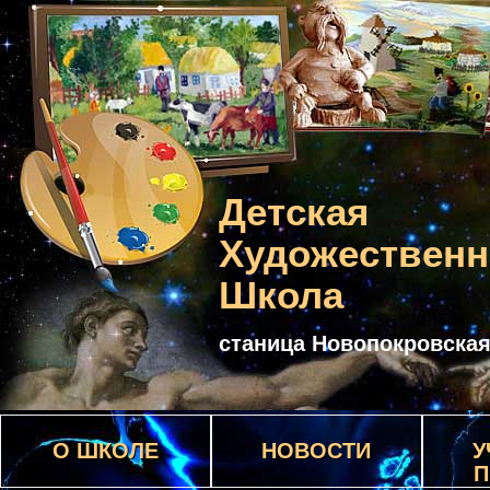
Детская
Художественн
Школа
станица Новопокровска
О ШКОЛЕ
НОВОСТИ
У
П