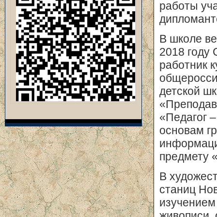
работы уч
дипломант
В школе ве
2018 году
работник к
общеросси
детской шк
«Преподава
«Педагог –
основам г
информаци
предмету 
В художес
станиц Нов
изучением 
живописи,