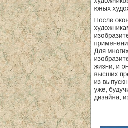
художников
юных худо
После окон
художникам
изобразите
применени
Для многи
изобразите
жизни, и о
высших пр
из выпускн
уже, будуч
дизайна, и