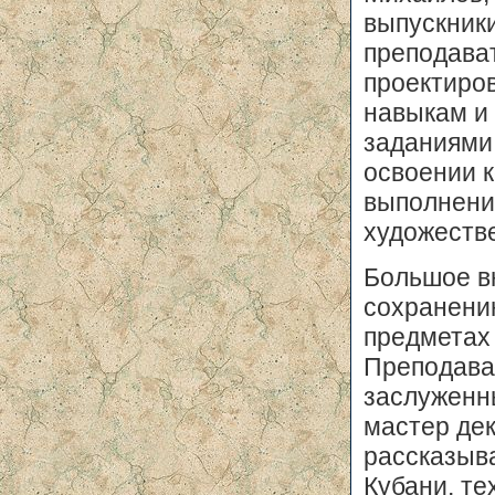
выпускник
преподават
проектиро
навыкам и
заданиями,
освоении 
выполнени
художеств
Большое в
сохранени
предметах
Преподава
заслуженн
мастер дек
рассказыва
Кубани, те