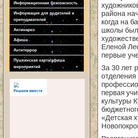
Информационная безопасность
художнико
района нач
Информация для родителей и
преподавателей
когда на б
школы был
Антинарко
художеств
Афиша
Еленой Ле
Антитеррор
первые уче
Пушкинская карта/афиша
За 30 лет 
мероприятий
отделения 
профессио
Решаем вместе
первая уч
культуры 
бюджетног
«Детская 
Новопокро