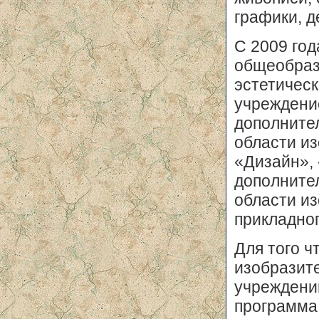
графики, д
С 2009 го
общеобраз
эстетическ
учреждение
дополните
области из
«Дизайн», 
дополните
области из
прикладног
Для того ч
изобразите
учреждени
программа 