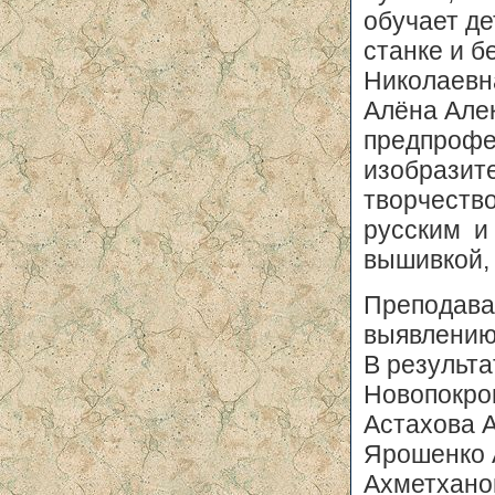
обучает де
станке и 
Николаевн
Алёна Але
предпрофе
изобразит
творчеств
русским и
вышивкой,
Преподава
выявлению
В результ
Новопокро
Астахова А
Ярошенко 
Ахметхано