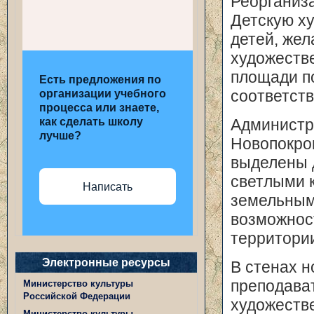
Реорганиз
Детскую ху
детей, же
художестве
площади п
Есть предложения по
организации учебного
соответств
процесса или знаете,
как сделать школу
Администр
лучше?
Новопокро
выделены 
светлыми 
Написать
земельным
возможнос
территори
Электронные ресурсы
В стенах н
преподават
Министерство культуры
Российской Федерации
художестве
Министерство культуры