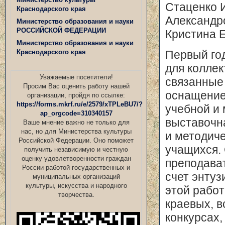
Стаценко 
Краснодарского края
Александр
Министерство образования и науки
РОССИЙСКОЙ ФЕДЕРАЦИИ
Кристина Е
Министерство образования и науки
Краснодарского края
Первый го
для коллек
Уважаемые посетители!
связанные
Просим Вас оценить работу нашей
оснащение
организации, пройдя по ссылке:
https://forms.mkrf.ru/e/2579/xTPLeBU7/?
учебной и 
ap_orgcode=310340157
выставочн
Ваше мнение важно не только для
нас, но для Министерства культуры
и методич
Российской Федерации. Оно поможет
учащихся.
получить независимую и честную
оценку удовлетворенности граждан
преподават
России работой государственных и
счет энтуз
муниципальных организаций
культуры, искусства и народного
этой работ
творчества.
краевых, 
конкурсах,