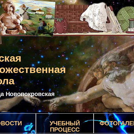
ская
ожественная
ола
ца Новопокровская
ОВОСТИ
УЧЕБНЫЙ
ФОТОГАЛЕ
ПРОЦЕСС