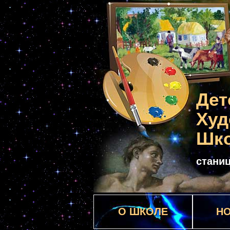
Дет
Худ
Шк
стани
О ШКОЛЕ
Н