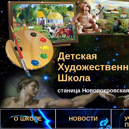
Детская
Художественн
Школа
станица Новопокровска
О ШКОЛЕ
НОВОСТИ
У
П